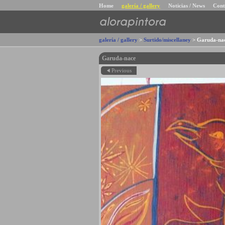
Home
galería / gallery
Noticias / News
Cont
alorapintora
galería / gallery
>
Surtido/miscellaney
>
Garuda-na
Garuda-nace
Previous