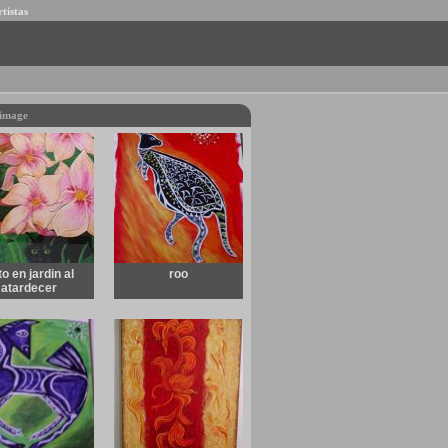
rtistas
image
to en jardin al
roo
atardecer