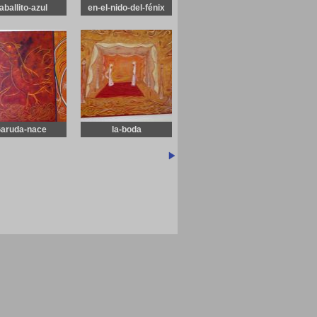
aballito-azul
en-el-nido-del-fénix
aruda-nace
la-boda