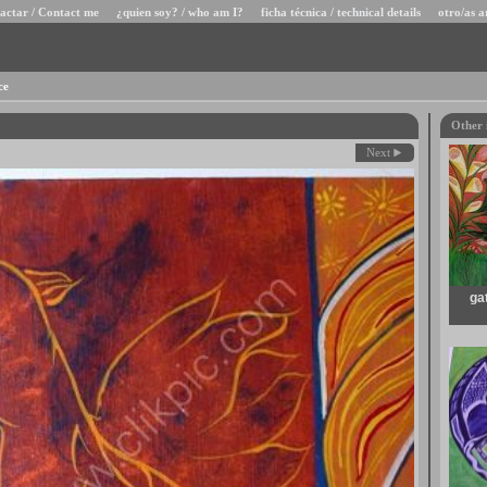
actar / Contact me
¿quien soy? / who am I?
ficha técnica / technical details
otro/as a
ce
Other 
Next
ga