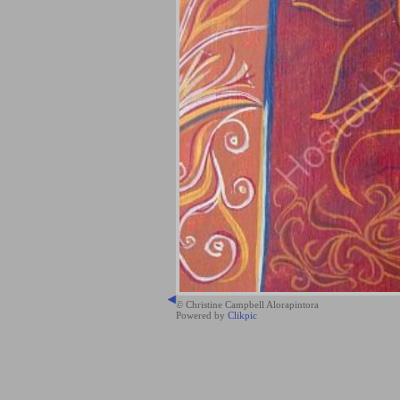
© Christine Campbell Alorapintora
Powered by
Clikpic