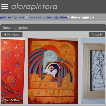
alorapintora
galería / gallery
>
cosas egípicias/Egyptian
>
dioses egipcios
dioses egipcios
Previous
Next