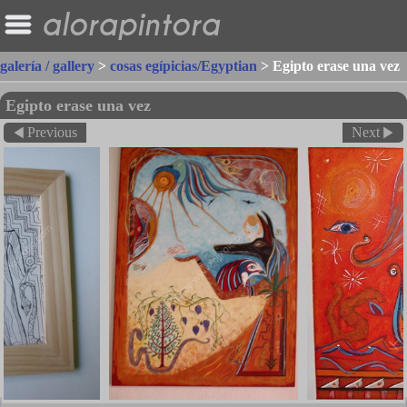
alorapintora
galería / gallery
>
cosas egípicias/Egyptian
>
Egipto erase una vez
Egipto erase una vez
Previous
Next